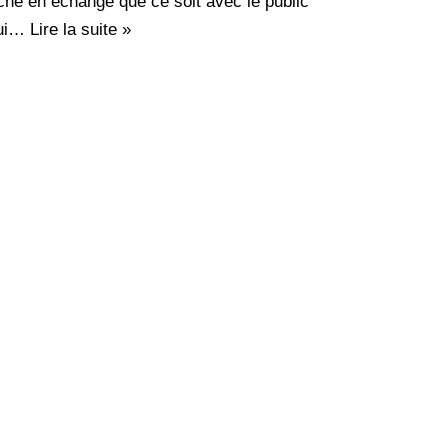
iche en échange que ce soit avec le public
ui…
Lire la suite »