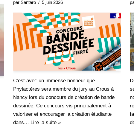
par
Santaro
5 juin 2026
p
C’est avec un immense honneur que
D
Phylactères sera membre du jury au Crous à
s
Nancy lors du concours de création de bande
n
dessinée. Ce concours vis principalement à
r
valoriser et encourager la création étudiante
f
dans…
Lire la suite »
d