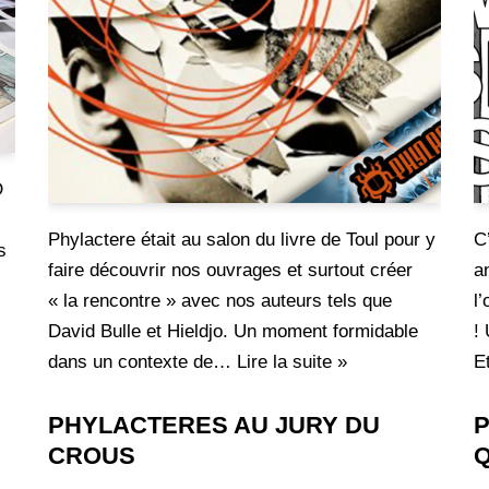
D
Phylactere était au salon du livre de Toul pour y
C
s
faire découvrir nos ouvrages et surtout créer
a
« la rencontre » avec nos auteurs tels que
l
David Bulle et Hieldjo. Un moment formidable
!
dans un contexte de…
Lire la suite »
E
PHYLACTERES AU JURY DU
P
CROUS
Q