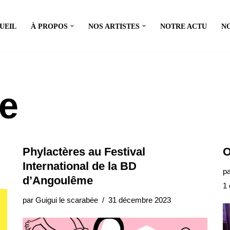
UEIL
À PROPOS
NOS ARTISTES
NOTRE ACTU
N
e
Phylactères au Festival
O
International de la BD
p
d’Angoulême
1
par
Guigui le scarabée
31 décembre 2023