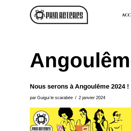
ACC
Aller
au
contenu
Angoulêm
Nous serons à Angoulême 2024 !
par
Guigui le scarabée
2 janvier 2024