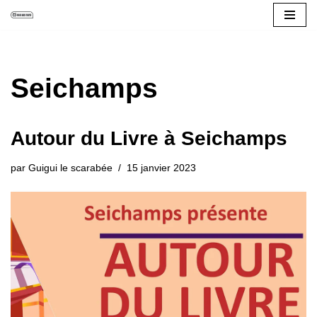
Aller
au
contenu
Seichamps
Autour du Livre à Seichamps
par
Guigui le scarabée
15 janvier 2023